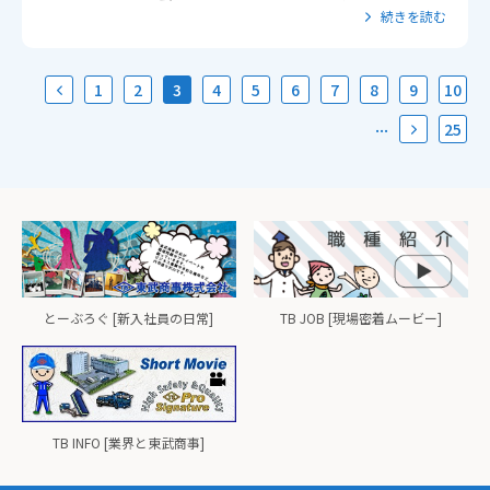
続きを読む
1
2
3
4
5
6
7
8
9
10
...
25
とーぶろぐ [新入社員の日常]
TB JOB [現場密着ムービー]
TB INFO [業界と東武商事]