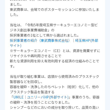
ました。
東武商事は、会場でのポスターセッションに参加いたしま
した。
当社は、「令和5年度埼玉県サーキュラーエコノミー型ビ
ジネス創出事業費補助金」の
採択事業者の1社として県から選ばれました。
採択事業者の紹介（東武商事株式会社）｜埼玉県HP(外部
サイト)
※サーキュラーエコノミー（CE）とは、資源を廃棄せずに
リサイクルや再利用させることで
新たな資源利用を抑え有効利用する経済の仕組みのことで
す。
当社が取り組む事業は、店頭から使用済みのプラスチック
製容器などを回収し、
容器を破砕・洗浄したのちペレット（粒状）化して、他の
プラスチック製品を製造する
「
UMILE｜ユニリーバHP(外部サイト)
」事業のうち、容器
の破砕・洗浄を担うことになりました。
シャンプーなどのにおいの成分を取り除いて、品質の高い