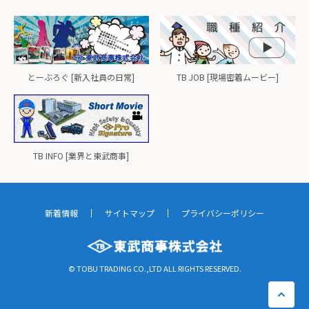
とーぶろぐ [新入社員の日常]
TB JOB [現場密着ムービー]
TB INFO [業界と東武商事]
新着情報
サイトマップ
プライバシーポリシー
© TOBU TRADING CO.,LTD ALL RIGHTS RESERVED.