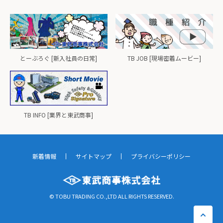
とーぶろぐ [新入社員の日常]
TB JOB [現場密着ムービー]
TB INFO [業界と東武商事]
新着情報
サイトマップ
プライバシーポリシー
© TOBU TRADING CO.,LTD ALL RIGHTS RESERVED.