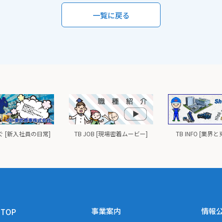
一覧に戻る
 [新入社員の日常]
TB JOB [現場密着ムービー]
TB INFO [業界
事業案内
情報
TOP