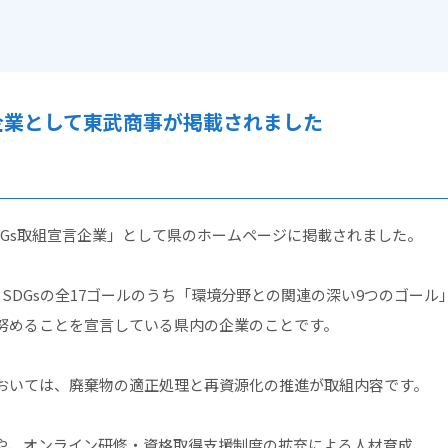
言企業として東武商事が掲載されました
DGs取組宣言企業」として県のホームページに掲載されました。
、SDGsの全17ゴールのうち「環境分野との関連の深い9つのゴール
努めることを宣言している県内の企業のことです。
おいては、廃棄物の適正処理と再資源化の推進が取組内容です。
や、オンライン研修・資格取得支援制度の拡充による人材育成、