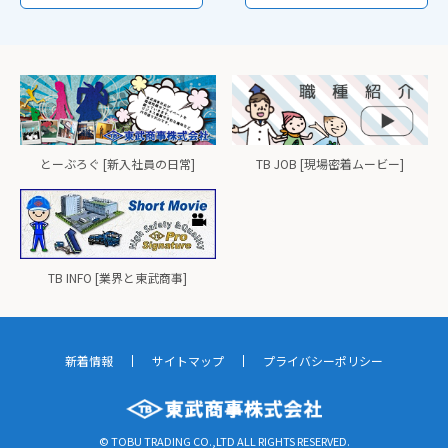
とーぶろぐ [新入社員の日常]
TB JOB [現場密着ムービー]
TB INFO [業界と東武商事]
新着情報
サイトマップ
プライバシーポリシー
© TOBU TRADING CO.,LTD ALL RIGHTS RESERVED.