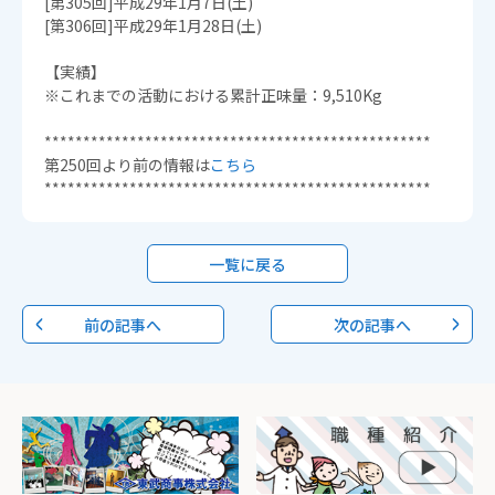
[第305回]平成29年1月7日(土)
[第306回]平成29年1月28日(土)
【実績】
※これまでの活動における累計正味量：9,510Kg
**************************************************
第250回より前の情報は
こちら
**************************************************
一覧に戻る
前の記事へ
次の記事へ