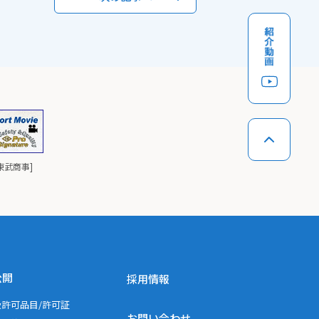
と東武商事]
公開
採用情報
扱許可品目/許可証
お問い合わせ