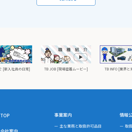
 [新入社員の日常]
TB JOB [現場密着ムービー]
TB INFO [業界
事業案内
情報
TOP
主な業務と取扱許可品目
取
会社案内