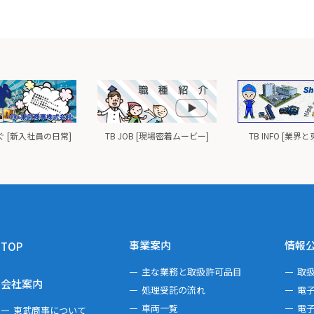
 [新入社員の日常]
TB JOB [現場密着ムービー]
TB INFO [業界
事業案内
情報
TOP
主な業務と取扱許可品目
取
会社案内
処理受託の流れ
電
車両一覧
電
東武商事について