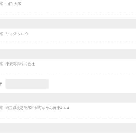
例）山田 太郎
例）ヤマダ タロウ
例）東武商事株式会社
〒
例）埼玉県北葛飾郡松伏町ゆめみ野東4-4-4