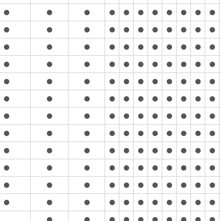
●
●
●
●
●
●
●
●
●
●
●
●
●
●
●
●
●
●
●
●
●
●
●
●
●
●
●
●
●
●
●
●
●
●
●
●
●
●
●
●
●
●
●
●
●
●
●
●
●
●
●
●
●
●
●
●
●
●
●
●
●
●
●
●
●
●
●
●
●
●
●
●
●
●
●
●
●
●
●
●
●
●
●
●
●
●
●
●
●
●
●
●
●
●
●
●
●
●
●
●
●
●
●
●
●
●
●
●
●
●
●
●
●
●
●
●
●
●
●
●
●
●
●
●
●
●
●
●
●
●
●
●
●
●
●
●
●
●
●
●
●
●