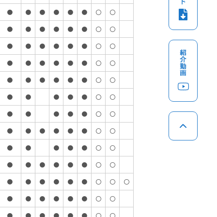
●
●
●
●
●
●
〇
〇
●
●
●
●
●
●
〇
〇
●
●
●
●
●
●
〇
〇
●
●
●
●
●
●
〇
〇
●
●
●
●
●
●
〇
〇
●
●
●
●
●
〇
〇
●
●
●
●
●
〇
〇
●
●
●
●
●
●
〇
〇
●
●
●
●
●
〇
〇
●
●
●
●
●
●
〇
〇
●
●
●
●
●
●
〇
〇
〇
●
●
●
●
●
●
〇
〇
●
●
●
●
●
●
〇
〇