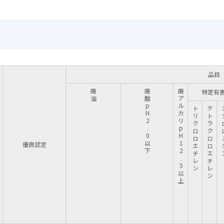
品目
廃油
廃酸pH2.0以下
廃アルカリpH12.5以上
特定有
トリクロロエチレン
テトラクロロエチレン
ジクロ
優良認定