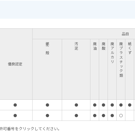
品目
燃え殻
汚泥
廃油
廃酸
廃アルカリ
廃プラスチック類
紙くず
優良認定
●
●
●
●
●
●
●
●
●
●
●
●
●
●
〇
許可番号をクリックしてください。