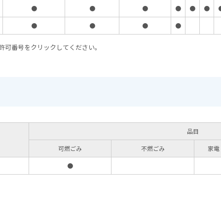
●
●
●
●
●
●
●
●
●
●
許可番号をクリックしてください。
品目
可燃ごみ
不燃ごみ
家電
●