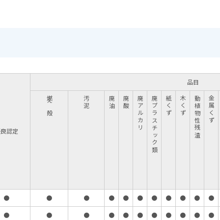
品目
燃え殻
汚泥
廃油
廃酸
廃アルカリ
廃プラスチック類
紙くず
木くず
動植物性残渣
金属くず
優良認定
●
●
●
●
●
●
●
●
●
●
●
●
●
●
●
●
●
●
●
●
●
●