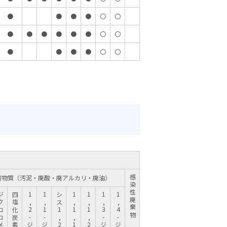
●
●
●
●
〇
〇
●
●
●
●
●
●
〇
〇
●
●
●
●
〇
〇
害物質（汚泥・廃酸・廃アルカリ・廃油）
感染性廃棄物
ロメタン
四塩化炭素
1,4-ジオキサン