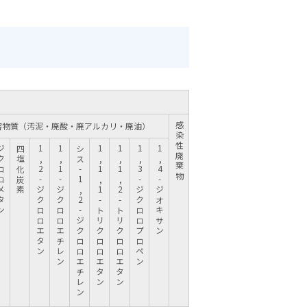
害物質（汚泥・廃酸・廃アルカリ・廃油）
感染性廃棄物
ロメタン
四塩化炭素
1,2-ジクロロエタン
1,1-ジクロロエチレン
シス-1,2-ジクロロエチレン
1,1,1-トリクロロエタン
1,1,2-トリクロロエタン
1,3-ジクロロプロペン
1,4-ジオキサン