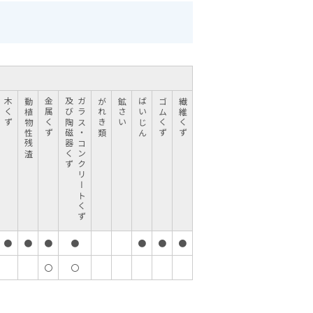
木くず
動植物性残渣
金属くず
及び陶磁器くず
ガラス・コンクリートくず
がれき類
鉱さい
ばいじん
ゴムくず
繊維くず
●
●
●
●
●
●
●
〇
〇