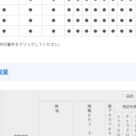
●
●
●
●
●
●
●
●
●
●
●
●
●
●
●
●
●
●
●
●
●
●
●
●
●
●
●
●
●
●
●
●
●
許可番号をクリックしてください。
搬業
品目
廃油
廃酸pH2.0以下
廃アルカリpH12.5以上
特定有
トリクロロエチレン
ジクロ