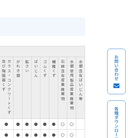
及び陶磁器くず
ガラス・コンクリートくず
がれき類
鉱さい
ばいじん
ゴムくず
繊維くず
石綿含有産業廃棄物
水銀使用製品産業廃棄物
水銀含有ばいじん等
●
●
●
●
●
●
〇
〇
●
●
●
●
●
●
〇
〇