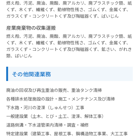
燃え殻、汚泥、廃油、廃酸、廃アルカリ、廃プラスチック類、紙
くず、木くず、繊維くず、動植物性残さ、ゴムくず、金属くず、
ガラスくず・コンクリートくず及び陶磁器くず、ばいじん
産業廃棄物の収集運搬
燃え殻、汚泥、廃油、廃酸、廃アルカリ、廃プラスチック類、紙
くず、木くず、繊維くず、動植物性残さ、ゴムくず、金属くず、
ガラスくず・コンクリートくず及び陶磁器くず、鉱さい、がれき
類、ばいじん
その他関連業務
廃油の回収及び再生重油の販売、重油タンク清掃
各種排水処理施設の設計・施工・メンテナンス及び清掃
下水路・河川の浚渫（しゅんせつ）工事
一般建設業（土木、とび・土工、浚渫、解体工事）
道路側溝・下水道管渠内清掃・調査・補修
特定建設業（建築工事、屋根工事、鋼構造物工事業、大工工事