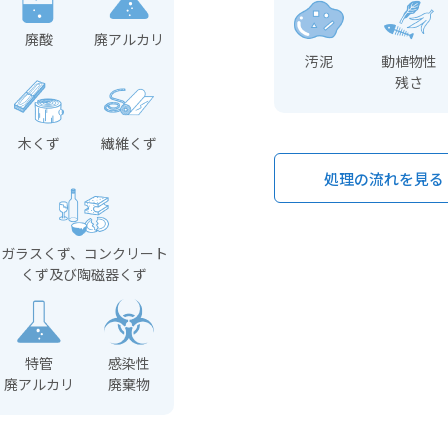
廃酸
廃アルカリ
汚泥
動植物性
残さ
木くず
繊維くず
処理の流れを見る
ガラスくず、コンクリート
くず及び陶磁器くず
特管
感染性
廃アルカリ
廃棄物