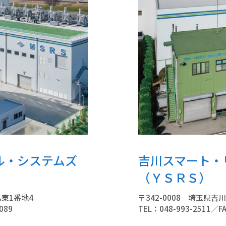
ル・システムズ
吉川スマート・
（ＹＳＲＳ）
島東1番地4
〒342-0008 埼玉県吉川
089
TEL：048-993-2511／FA