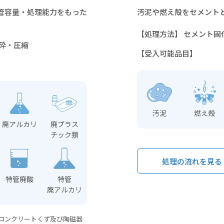
保管容量・処理能力をもった
汚泥や燃え殻をセメント
【処理方法】 セメント固
砕・圧縮
【受入可能品目】
汚泥
燃え殻
廃アルカリ
廃プラス
チック類
処理の流れを見る
特管廃酸
特管
廃アルカリ
コンクリートくず及び陶磁器