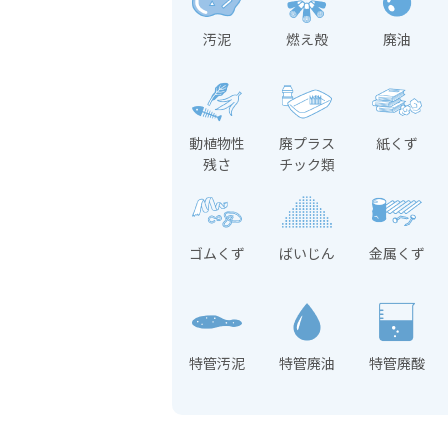
汚泥
燃え殻
廃油
動植物性
廃プラス
紙くず
残さ
チック類
ゴムくず
ばいじん
金属くず
特管汚泥
特管廃油
特管廃酸